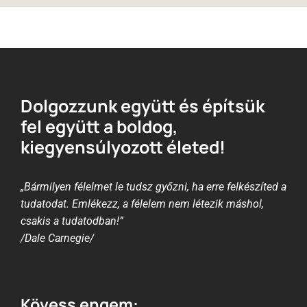
Dolgozzunk együtt és építsük
fel együtt a boldog,
kiegyensúlyozott életed!
„Bármilyen félelmet le tudsz győzni, ha erre felkészíted a
tudatodat. Emlékezz, a félelem nem létezik máshol,
csakis a tudatodban!”
/Dale Carnegie/
Kövess engem: