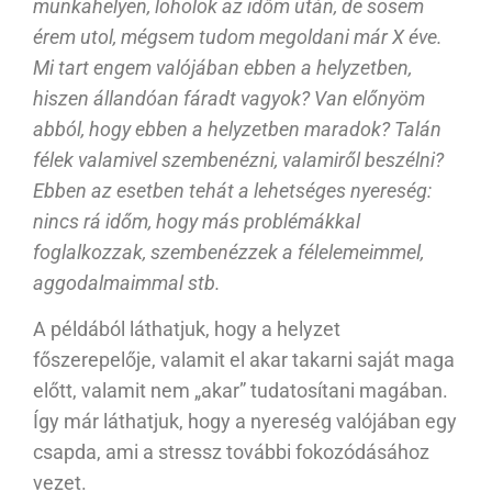
munkahelyen, loholok az időm után, de sosem
érem utol, mégsem tudom megoldani már X éve.
Mi tart engem valójában ebben a helyzetben,
hiszen állandóan fáradt vagyok? Van előnyöm
abból, hogy ebben a helyzetben maradok? Talán
félek valamivel szembenézni, valamiről beszélni?
Ebben az esetben tehát a lehetséges nyereség:
nincs rá időm, hogy más problémákkal
foglalkozzak, szembenézzek a félelemeimmel,
aggodalmaimmal stb.
A példából láthatjuk, hogy a helyzet
főszerepelője, valamit el akar takarni saját maga
előtt, valamit nem „akar” tudatosítani magában.
Így már láthatjuk, hogy a nyereség valójában egy
csapda, ami a stressz további fokozódásához
vezet.