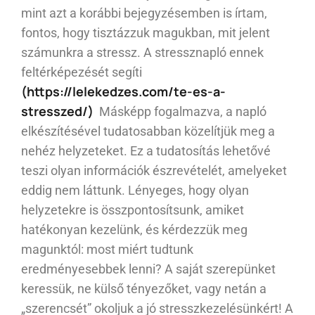
mint azt a korábbi bejegyzésemben is írtam,
fontos, hogy tisztázzuk magukban, mit jelent
számunkra a stressz. A stressznapló ennek
feltérképezését segíti
(https://lelekedzes.com/te-es-a-
stresszed/)
Másképp fogalmazva, a napló
elkészítésével tudatosabban közelítjük meg a
nehéz helyzeteket. Ez a tudatosítás lehetővé
teszi olyan információk észrevételét, amelyeket
eddig nem láttunk. Lényeges, hogy olyan
helyzetekre is összpontosítsunk, amiket
hatékonyan kezelünk, és kérdezzük meg
magunktól: most miért tudtunk
eredményesebbek lenni? A saját szerepünket
keressük, ne külső tényezőket, vagy netán a
„szerencsét” okoljuk a jó stresszkezelésünkért! A