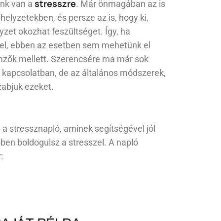
stresszre
ünk van a
. Már önmagában az is
helyzetekben, és persze az is, hogy ki,
zet okozhat feszültséget. Így, ha
el, ebben az esetben sem mehetünk el
emzők mellett. Szerencsére ma már sok
l kapcsolatban, de az általános módszerek,
zabjuk ezeket.
 a stressznapló, aminek segítségével jól
en boldogulsz a stresszel. A napló
: