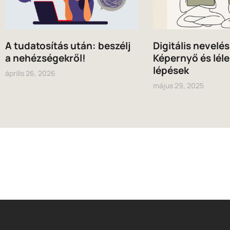
A tudatosítás után: beszélj
Digitális nevelé
a nehézségekről!
Képernyő és léle
lépések
április 26, 2026
május 29, 2025