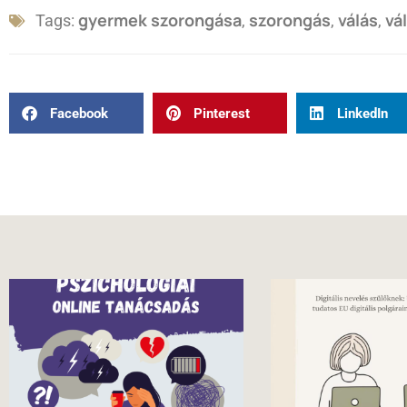
gyermek szorongása
szorongás
válás
vá
Tags:
,
,
,
Facebook
Pinterest
LinkedIn