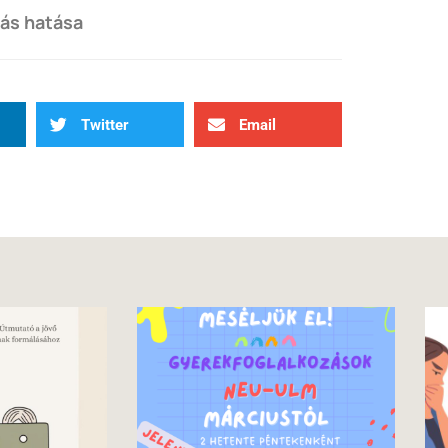
lás hatása
Twitter
Email