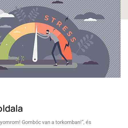
oldala
 gyomrom! Gombóc van a torkomban!”, és