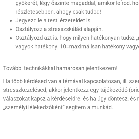
gyökerét, légy őszinte magaddal, amikor leírod, h
részletesebben, ahogy csak tudod!
Jegyezd le a testi érzeteidet is.
Osztályozz a stresszskálád alapján.
Osztályozd azt is, hogy milyen hatékonyan tudsz 
vagyok hatékony; 10=maximálisan hatékony vagy
További technikákkal hamarosan jelentkezem!
Ha több kérdésed van a témával kapcsolatosan, ill. sz
stresszkezelésed, akkor jelentkezz egy tájékozódó (orie
válaszokat kapsz a kérdéseidre, és ha úgy döntesz, és 
„személyi lélekedzőként” segítem a munkád.