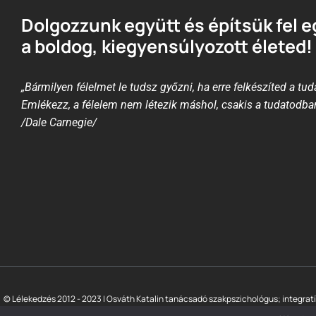
Dolgozzunk együtt és építsük fel e
a boldog, kiegyensúlyozott életed!
„Bármilyen félelmet le tudsz győzni, ha erre felkészíted a tud
Emlékezz, a félelem nem létezik máshol, csakis a tudatodba
/Dale Carnegie/
© Lélekedzés 2012 - 2023 | Osváth Katalin tanácsadó szakpszichológus; integrat