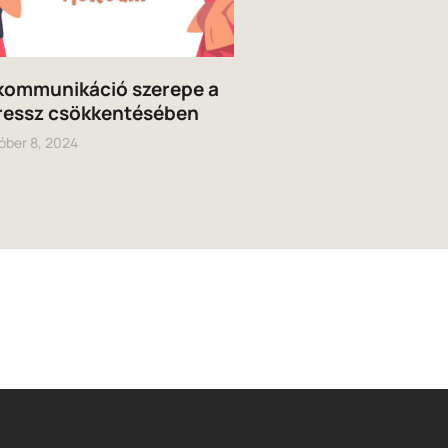
kommunikáció szerepe a
ressz csökkentésében
óber 8, 2024