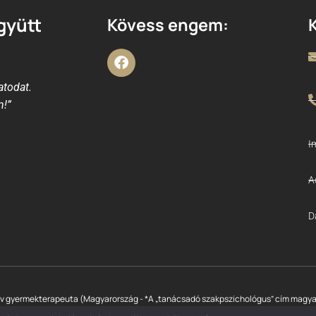
gyütt
Kövess engem:
atodat.
n!”
I
A
D
ív gyermekterapeuta (Magyarország - *A „tanácsadó szakpszichológus” cím magyar