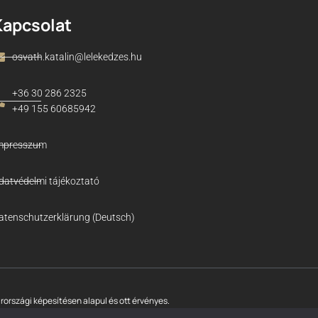
Kapcsolat
osvath.katalin@lelekedzes.hu
+36 30 286 2325
+49 155 60685942
mpresszum
datvédelmi tájékoztató
atenschutzerklärung (Deutsch)
országi képesítésen alapul és ott érvényes.