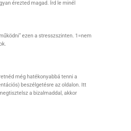
ogyan érezted magad. Írd le minél
„működni” ezen a stresszszinten. 1=nem
ok.
eretnéd még hatékonyabbá tenni a
ntációs) beszélgetésre az oldalon. Itt
megtisztelsz a bizalmaddal, akkor