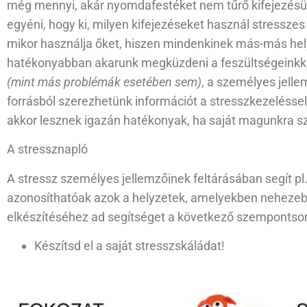
még mennyi, akár nyomdafestéket nem tűrő kifejezés
egyéni, hogy ki, milyen kifejezéseket használ stresszes 
mikor használja őket, hiszen mindenkinek más-más hely
hatékonyabban akarunk megküzdeni a feszültségeinkk
(mint más problémák esetében sem)
, a személyes jell
forrásból szerezhetünk információt a stresszkezelésse
akkor lesznek igazán hatékonyak, ha saját magunkra s
A stressznapló
A stressz személyes jellemzőinek feltárásában segít pl.
azonosíthatóak azok a helyzetek, amelyekben nehezebb
elkészítéséhez ad segítséget a következő szempontsor
Készítsd el a saját stresszskáládat!