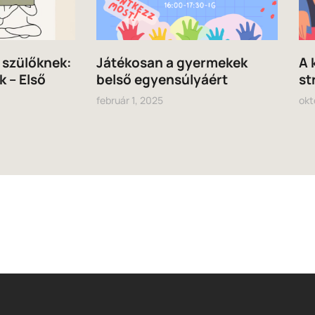
s szülőknek:
Játékosan a gyermekek
A 
k – Első
belső egyensúlyáért
st
február 1, 2025
okt